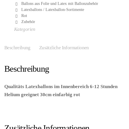
Ballons aus Folie und Latex mit Ballonzubehör
Latexballons / Latexballon-Sortimente
Rot
Zubehör
Kategorien
Beschreibung
Zusätzliche Informationen
Beschreibung
Qualitäts Latexballons im Innenbereich 6-12 Stunden
Helium geeignet 30cm einfarbig rot
–
(ARTIKEL/REFERNZ: 8714572081702/FO08170-
8714572080866/FO08086 – Kategorie/Suche: –
Hersteller: Folat BV)
Zusätzliche Informationen