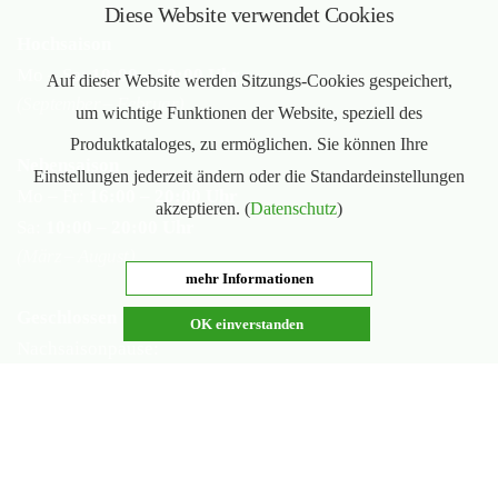
Diese Website verwendet Cookies
Hochsaison
Mo – Sa:
10:00 – 20:00 Uhr
Auf dieser Website werden Sitzungs-Cookies gespeichert,
(September – Februar)
um wichtige Funktionen der Website, speziell des
Produktkataloges, zu ermöglichen. Sie können Ihre
Nebensaison
Einstellungen jederzeit ändern oder die Standardeinstellungen
Mo – Fr:
16:00 – 20:00 Uhr
akzeptieren. (
Datenschutz
)
Sa:
10:00 – 20:00 Uhr
(März – August)
mehr Informationen
Geschlossen
OK einverstanden
Nachsaisonpause:
18.02. - 14.03.2026
Sommerpause:
29.06. - 01.08.2026