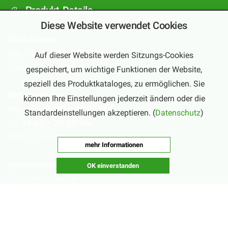
Produkt-Details
Diese Website verwendet Cookies
Hochsaison
Mo – Sa:
10:00 – 20:00 Uhr
Auf dieser Website werden Sitzungs-Cookies
(September – Februar)
gespeichert, um wichtige Funktionen der Website,
speziell des Produktkataloges, zu ermöglichen. Sie
Nebensaison
können Ihre Einstellungen jederzeit ändern oder die
Mo – Fr:
16:00 – 20:00 Uhr
Standardeinstellungen akzeptieren. (
Datenschutz
)
Sa:
10:00 – 20:00 Uhr
(März – August)
mehr Informationen
Geschlossen
OK einverstanden
Nachsaisonpause:
18.02. - 14.03.2026
Sommerpause: