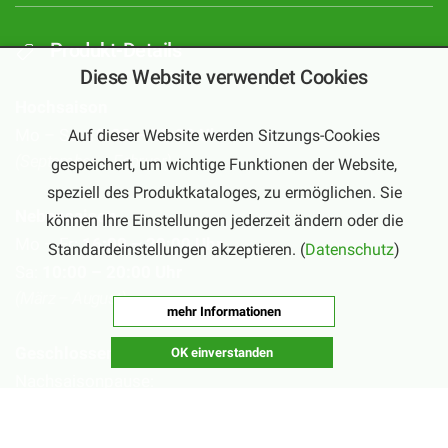
Produkt-Details
Diese Website verwendet Cookies
Hochsaison
Mo – Sa:
10:00 – 20:00 Uhr
Auf dieser Website werden Sitzungs-Cookies
(September – Februar)
gespeichert, um wichtige Funktionen der Website,
speziell des Produktkataloges, zu ermöglichen. Sie
Nebensaison
können Ihre Einstellungen jederzeit ändern oder die
Mo – Fr:
16:00 – 20:00 Uhr
Standardeinstellungen akzeptieren. (
Datenschutz
)
Sa:
10:00 – 20:00 Uhr
(März – August)
mehr Informationen
Geschlossen
OK einverstanden
Nachsaisonpause:
18.02. - 14.03.2026