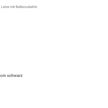
d Latex mit Ballonzubehör
45cm schwarz
– (ARTIKEL/REFERNZ: