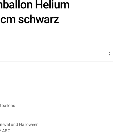
nballon Helium
5cm schwarz
tballons
rneval und Halloween
 / ABC