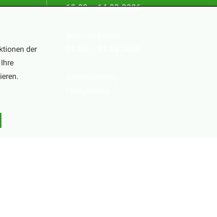
18.02. - 14.03.2026
Sommerpause:
ktionen der
29.06. - 01.08.2026
Ihre
ieren.
Ostersamstag
Heiligabend