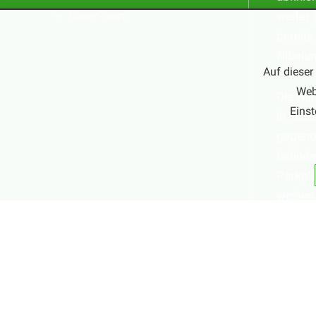
Unser Team
weiter 
bereits
Nibelu
Auf dieser
Web
Die Ha
Einst
in Fahr
gegenüb
befinde
Parkpla
weisen 
Parkmö