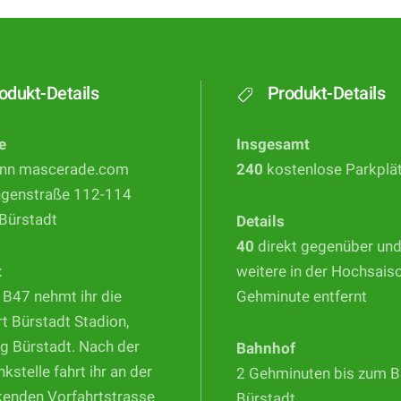
odukt-Details
Produkt-Details
e
Insgesamt
nn mascerade.com
240
kostenlose Parkplä
ngenstraße 112-114
Bürstadt
Details
40
direkt gegenüber un
t
weitere in der Hochsais
 B47 nehmt ihr die
Gehminute entfernt
t Bürstadt Stadion,
g Bürstadt. Nach der
Bahnhof
nkstelle fahrt ihr an der
2 Gehminuten bis zum 
kenden Vorfahrtstrasse
Bürstadt