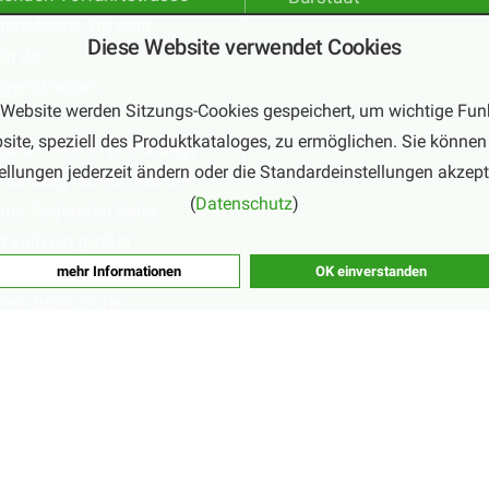
geradeaus. Ihr seid
Diese Website verwendet Cookies
 in der
ngenstrasse.
 Website werden Sitzungs-Cookies gespeichert, um wichtige Fun
site, speziell des Produktkataloges, zu ermöglichen. Sie können 
usnummer 112-114 liegt
ellungen jederzeit ändern oder die Standardeinstellungen akzept
trichtung rechts. Auf der
(
Datenschutz
)
er liegenden Seite
t sich ein großer
tz. In der Hochsaison
mehr Informationen
OK einverstanden
wir zusätzliche
glichkeiten aus.
©2026 Copyright by
Fortmann mascerade.com