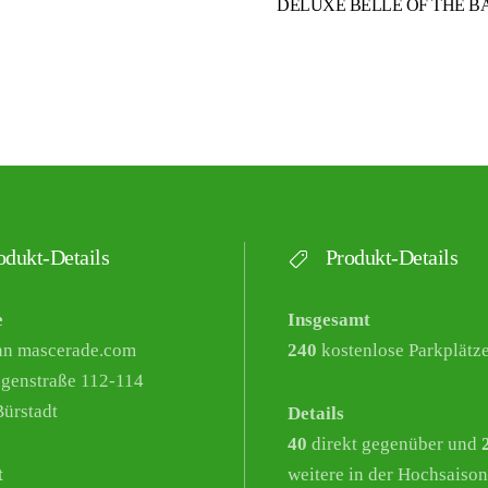
DELUXE BELLE OF THE BAL
dukt-Details
Produkt-Details
e
Insgesamt
nn mascerade.com
240
kostenlose Parkplätz
genstraße 112-114
ürstadt
Details
40
direkt gegenüber und
t
weitere in der Hochsaison