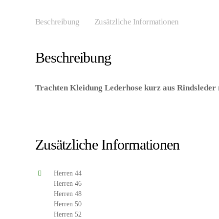
Beschreibung
Zusätzliche Informationen
Beschreibung
Trachten Kleidung Lederhose kurz aus Rindsleder
8718858220274/HH502548-8718858220281/HH502
8718858220328/HH502558-8718858226146/HH502560
Huberts V.O.F.)
Zusätzliche Informationen
Herren 44
Herren 46
Herren 48
Herren 50
Herren 52