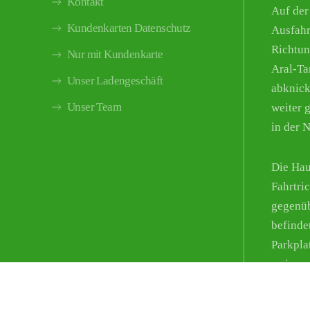
Kontakt
Auf der
Kundenkarten Datenschutz
Ausfahr
Richtun
Nur mit Kundenkarte
Aral-Tan
Unser Ladengeschäft
abknick
Unser Team
weiter g
in der 
Die Hau
Fahrtri
gegenüb
befinde
Parkpla
weisen 
Parkmög