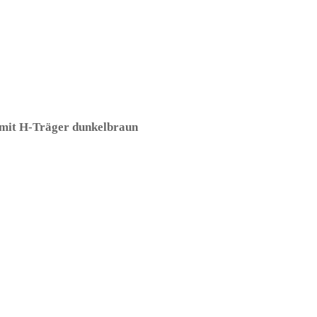
 mit H-Träger dunkelbraun
– (ARTIKEL/REFERNZ: 87188582
550-8718858220298/HH502552-8718858220304/HH502554-
-8718858226153/HH502562-8718858226160/HH502564 – Kate