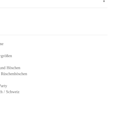
ne
rgrößen
 und Höschen
/ Rüschenhöschen
Party
ch / Schweiz