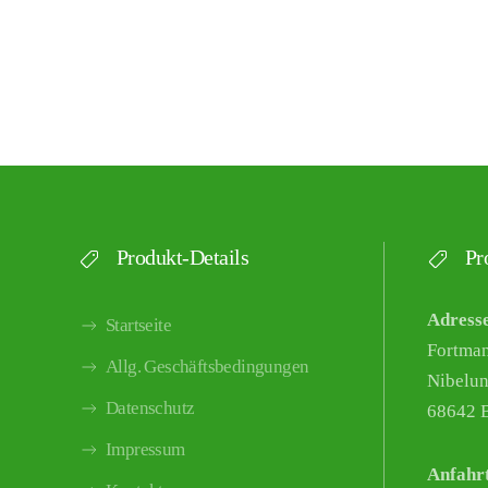
Produkt-Details
Pro
Adress
Startseite
Fortma
Allg. Geschäftsbedingungen
Nibelun
Datenschutz
68642 B
Impressum
Anfahr