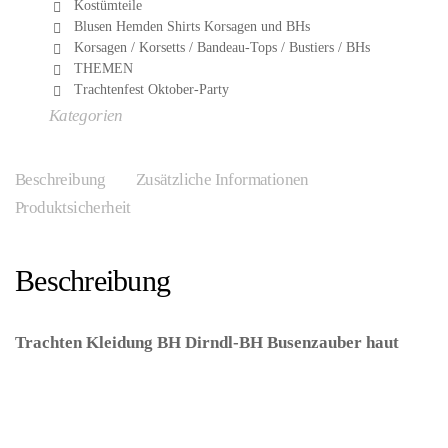
Kostümteile
Blusen Hemden Shirts Korsagen und BHs
Korsagen / Korsetts / Bandeau-Tops / Bustiers / BHs
THEMEN
Trachtenfest Oktober-Party
Kategorien
Beschreibung
Zusätzliche Informationen
Produktsicherheit
waffenzubehör
Beschreibung
tools
Trachten Kleidung BH Dirndl-BH Busenzauber haut
–
(ARTIKEL/REFERNZ: 8718858224036/HH8000S-
8718858224043/HH8000M-8718858224050/HH8000L-
8718858224067/HH8000XL-