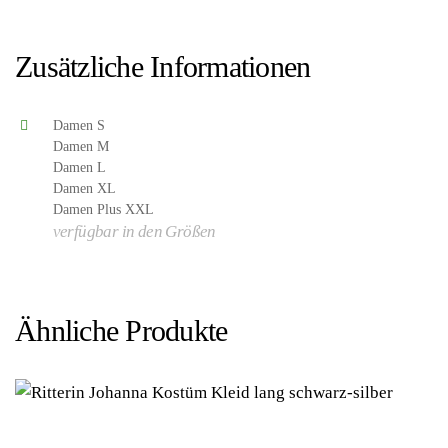
8718858225842/HH8000XXL – Kategorie/Suche:
Oktoberfest – Hersteller: Haus Huberts V.O.F.)
Zusätzliche Informationen
Damen S
Damen M
Damen L
Damen XL
Damen Plus XXL
verfügbar in den Größen
Ähnliche Produkte