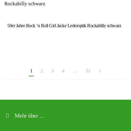
50er Jahre Rock ’n Roll Girl Jacke Lederoptik Rockabilly schwarz
1
2
3
4
…
51
Mehr über ...