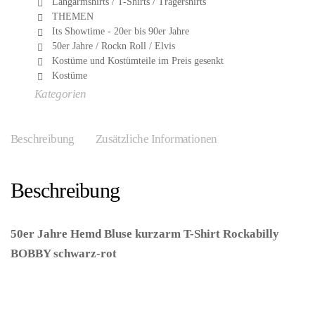
Langarmshirts / T-Shirts / Trägershirts
THEMEN
Its Showtime - 20er bis 90er Jahre
50er Jahre / Rockn Roll / Elvis
Kostüme und Kostümteile im Preis gesenkt
Kostüme
Kategorien
Beschreibung
Zusätzliche Informationen
Beschreibung
50er Jahre Hemd Bluse kurzarm T-Shirt Rockabilly
BOBBY schwarz-rot
– (ARTIKEL/REFERNZ:
8720059021680/WB33040948-
8720059021697/WB33040950-
8720059021703/WB33040952 – Kategorie/Suche: –