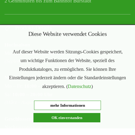
2 Gehminuten bis zum Bahnhof Bürstadt
Produkt-Details
Diese Website verwendet Cookies
Hochsaison
Auf dieser Website werden Sitzungs-Cookies gespeichert,
Mo – Sa:
10:00 – 20:00 Uhr
um wichtige Funktionen der Website, speziell des
(September – Februar)
Produktkataloges, zu ermöglichen. Sie können Ihre
Nebensaison
Einstellungen jederzeit ändern oder die Standardeinstellungen
Mo – Fr:
16:00 – 20:00 Uhr
akzeptieren. (
Datenschutz
)
Sa:
10:00 – 20:00 Uhr
(März – August)
mehr Informationen
OK einverstanden
Geschlossen
Nachsaisonpause: