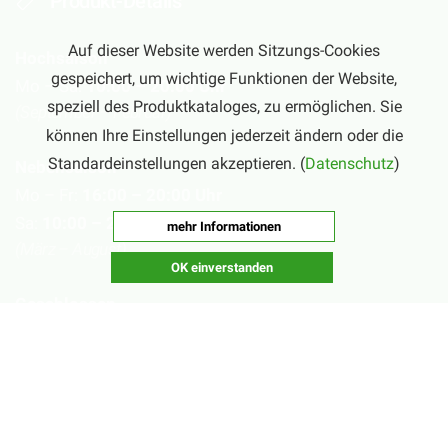
Produkt-Details
Auf dieser Website werden Sitzungs-Cookies
Hochsaison
gespeichert, um wichtige Funktionen der Website,
Mo – Sa:
10:00 – 20:00 Uhr
speziell des Produktkataloges, zu ermöglichen. Sie
(September – Februar)
können Ihre Einstellungen jederzeit ändern oder die
Standardeinstellungen akzeptieren. (
Datenschutz
)
Nebensaison
Mo – Fr:
16:00 – 20:00 Uhr
Sa:
10:00 – 20:00 Uhr
mehr Informationen
(März – August)
OK einverstanden
Geschlossen
Nachsaisonpause:
18.02. - 14.03.2026
Sommerpause:
29.06. - 01.08.2026