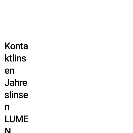
Konta
ktlins
en
Jahre
slinse
n
LUME
N