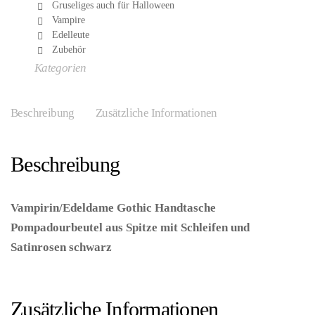
Gruseliges auch für Halloween
Vampire
Edelleute
Zubehör
Kategorien
Beschreibung
Zusätzliche Informationen
Beschreibung
Vampirin/Edeldame Gothic Handtasche
Pompadourbeutel aus Spitze mit Schleifen und
Satinrosen schwarz
– (ARTIKEL/REFERNZ:
5050175901300/JD90130 – Kategorie/Suche: – Hersteller:
Cleopatra Trading Limited)
Zusätzliche Informationen