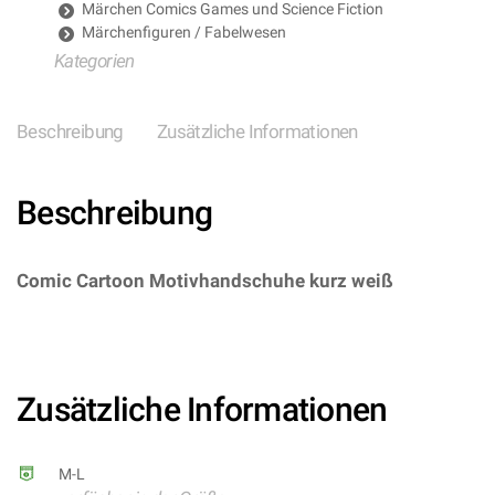
Märchen Comics Games und Science Fiction
Märchenfiguren / Fabelwesen
Kategorien
Beschreibung
Zusätzliche Informationen
Beschreibung
Comic Cartoon Motivhandschuhe kurz weiß
–
(ARTIKEL/REFERNZ: 8003558041190/WI04119 –
Kategorie/Suche: Disney Mickey Mouse Mickie Maus
Minnie Mouse – Hersteller: Widmann S.r.l.)
Zusätzliche Informationen
M-L