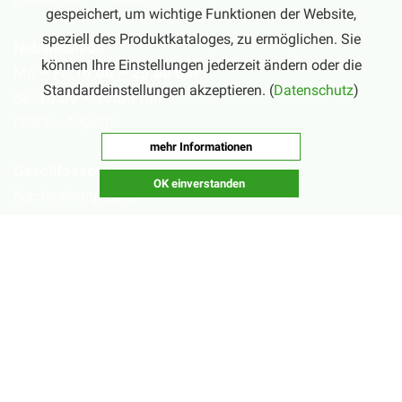
gespeichert, um wichtige Funktionen der Website,
speziell des Produktkataloges, zu ermöglichen. Sie
Nebensaison
können Ihre Einstellungen jederzeit ändern oder die
Mo – Fr:
16:00 – 20:00 Uhr
Standardeinstellungen akzeptieren. (
Datenschutz
)
Sa:
10:00 – 20:00 Uhr
(März – August)
mehr Informationen
Geschlossen
OK einverstanden
Nachsaisonpause:
18.02. - 14.03.2026
Sommerpause:
29.06. - 01.08.2026
Ostersamstag
Heiligabend