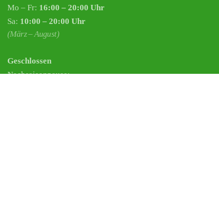
Mo – Fr:
16:00 – 20:00 Uhr
Sa:
10:00 – 20:00 Uhr
(März – August)
Geschlossen
Nachsaisonpause:
18.02. - 14.03.2026
Sommerpause:
29.06. - 01.08.2026
Ostersamstag
Heiligabend