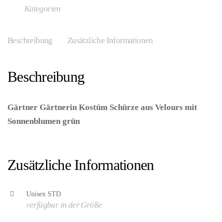
Kategorien
Beschreibung
Zusätzliche Informationen
Beschreibung
Gärtner Gärtnerin Kostüm Schürze aus Velours mit
Sonnenblumen grün
– (ARTIKEL/REFERNZ:
8003558058495/WI05849 – Kategorie/Suche: –
Hersteller: Widmann S.r.l.)
Zusätzliche Informationen
Unisex STD
verfügbar in der Größe