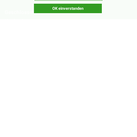
OK einverstanden
Geschlossen
Nachsaisonpause:
18.02. - 14.03.2026
Sommerpause:
29.06. - 01.08.2026
Ostersamstag
Heiligabend
©2026 Copyright by
Fortmann mascerade.com