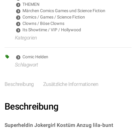
THEMEN
Märchen Comics Games und Science Fiction
Comics / Games / Science Fiction
Clowns / Böse Clowns
Its Showtime / VIP / Hollywood
Kategorien
Comic Helden
Schlagwort
Beschreibung
Zusätzliche Informationen
Beschreibung
Superheldin Jokergirl Kostüm Anzug lila-bunt
–
(ARTIKEL/REFERNZ: 8003558080397/WI08039-