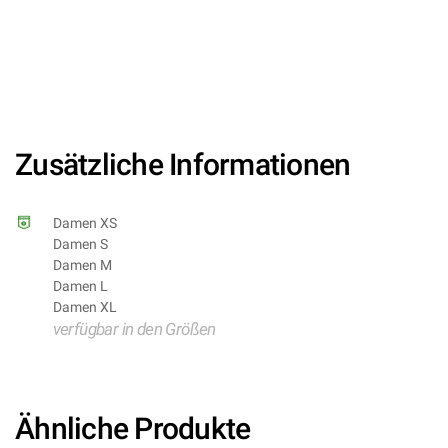
8003558080328/WI08032-
8003558080335/WI08033-
8003558080342/WI08034 – Kategorie/Suche: Marvel
DC Disney Comics Batmman The Joker Harley Quinn –
Hersteller: Widmann S.r.l.)
Zusätzliche Informationen
Damen XS
Damen S
Damen M
Damen L
Damen XL
verfügbar in den Größen
Ähnliche Produkte