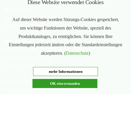
Diese Website verwendet Cookies
Hochsaison
Mo – Sa:
10:00 – 20:00 Uhr
Auf dieser Website werden Sitzungs-Cookies gespeichert,
(September – Februar)
um wichtige Funktionen der Website, speziell des
Produktkataloges, zu ermöglichen. Sie können Ihre
Nebensaison
Einstellungen jederzeit ändern oder die Standardeinstellungen
Mo – Fr:
16:00 – 20:00 Uhr
akzeptieren. (
Datenschutz
)
Sa:
10:00 – 20:00 Uhr
(März – August)
mehr Informationen
Geschlossen
OK einverstanden
Nachsaisonpause:
18.02. - 14.03.2026
Sommerpause:
29.06. - 01.08.2026