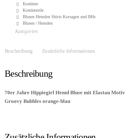
Kostüme
Kostümteile
Blusen Hemden Shirts Korsagen und BHs
Blusen / Hemden
Kategorien
Beschreibung
Zusätzliche Informationen
Beschreibung
70er Jahre Hippiegirl Hemd Bluse mit Elastan Motiv
Groovy Bubbles orange-blau
– (ARTIKEL/REFERNZ:
8003558090273/WI09027-8003558090280/WI09028-
8003558090327/WI09032 – Kategorie/Suche: –
Hersteller: Widmann S.r.l.)
Zusätzliche Informationen