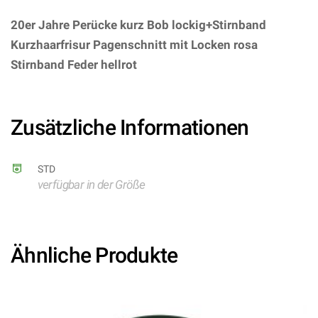
20er Jahre Perücke kurz Bob lockig+Stirnband
Kurzhaarfrisur Pagenschnitt mit Locken rosa
Stirnband Feder hellrot
– (ARTIKEL/REFERNZ:
8003558090778/WIB9077 – Kategorie/Suche: –
Hersteller: Widmann S.r.l.)
Zusätzliche Informationen
STD
verfügbar in der Größe
Ähnliche Produkte