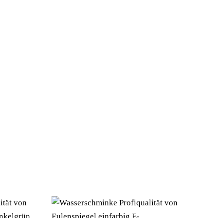
EL/REFERNZ: 8003558097586/WI09758 –