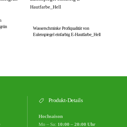
n
grün
Wasserschminke Profiqualität von
Eulenspiegel einfarbig E-Hautfarbe_Hell
Produkt-Details
Hochsaison
e
Mo – Sa:
10:00 – 20:00 Uhr