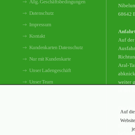
Allg. Geschäftsbedingungen
Nibelun
Datenschutz
68642 B
Impressum
Anfahr
Kontakt
Auf der
Kundenkarten Datenschutz
Ausfahr
Richtun
Nur mit Kundenkarte
Aral-Tan
Unser Ladengeschäft
abknick
Unser Team
weiter g
in der 
Die Hau
Auf die
Fahrtri
Website
gegenüb
j
befinde