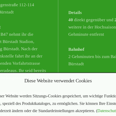
genstraße 112-114
ürstadt
Details
40
direkt gegenüber und
t
weitere in der Hochsaison
 B47 nehmt ihr die
Gehminute entfernt
t Bürstadt Stadion,
g Bürstadt. Nach der
Bahnhof
kstelle fahrt ihr an der
2 Gehminuten bis zum Ba
enden Vorfahrtstrasse
Bürstadt
eradeaus. Ihr seid bereits
Nibelungenstrasse.
Diese Website verwendet Cookies
snummer 112-114 liegt in
ser Website werden Sitzungs-Cookies gespeichert, um wichtige Funkti
chtung rechts. Auf der
, speziell des Produktkataloges, zu ermöglichen. Sie können Ihre Einst
er liegenden Seite
ederzeit ändern oder die Standardeinstellungen akzeptieren. (
Datenschut
t sich ein großer