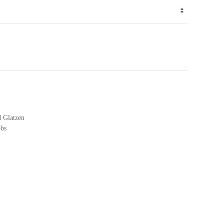
d Glatzen
obs