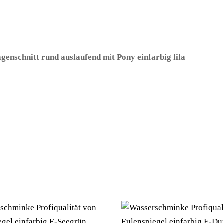
enschnitt rund auslaufend mit Pony einfarbig lila
– (ARTIK