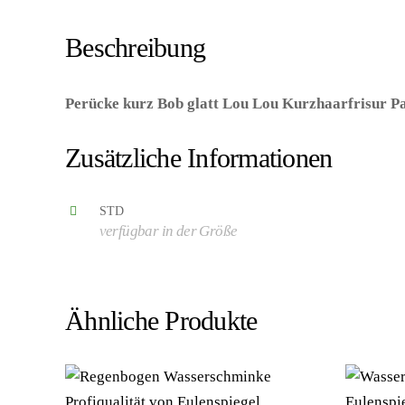
Beschreibung
Perücke kurz Bob glatt Lou Lou Kurzhaarfrisur Pag
Kategorie/Suche: – Hersteller: Widmann S.r.l.)
Zusätzliche Informationen
STD
verfügbar in der Größe
Ähnliche Produkte