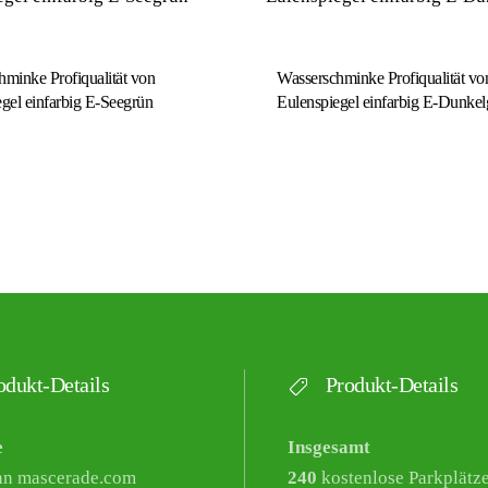
minke Profiqualität von
Wasserschminke Profiqualität vo
gel einfarbig E-Seegrün
Eulenspiegel einfarbig E-Dunkel
dukt-Details
Produkt-Details
e
Insgesamt
nn mascerade.com
240
kostenlose Parkplätz