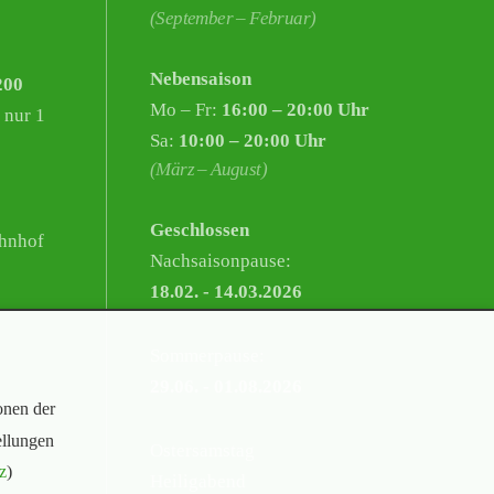
(September – Februar)
Nebensaison
200
Mo – Fr:
16:00 – 20:00 Uhr
 nur 1
Sa:
10:00 – 20:00 Uhr
(März – August)
Geschlossen
hnhof
Nachsaisonpause:
18.02. - 14.03.2026
Sommerpause:
29.06. - 01.08.2026
onen der
ellungen
Ostersamstag
z
)
Heiligabend