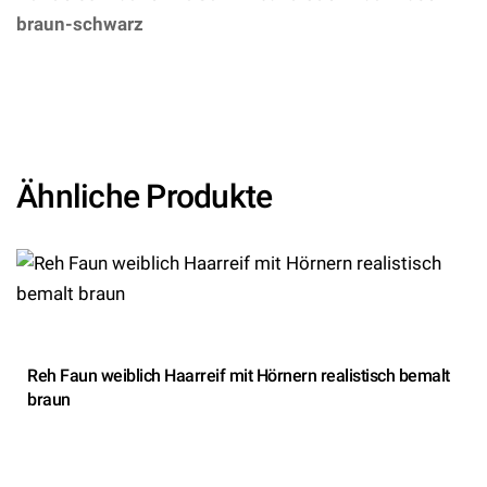
braun-schwarz
– (ARTIKEL/REFERNZ:
8003558230303/WI2303C – Kategorie/Suche: –
Hersteller: Widmann S.r.l.)
Ähnliche Produkte
Reh Faun weiblich Haarreif mit Hörnern realistisch bemalt
braun