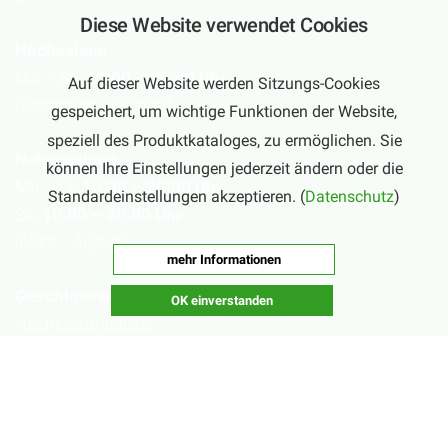
Diese Website verwendet Cookies
Hochsaison
Mo – Sa:
10:00 – 20:00 Uhr
Auf dieser Website werden Sitzungs-Cookies
(September – Februar)
gespeichert, um wichtige Funktionen der Website,
speziell des Produktkataloges, zu ermöglichen. Sie
Nebensaison
können Ihre Einstellungen jederzeit ändern oder die
Mo – Fr:
16:00 – 20:00 Uhr
Standardeinstellungen akzeptieren. (
Datenschutz
)
Sa:
10:00 – 20:00 Uhr
(März – August)
mehr Informationen
Geschlossen
OK einverstanden
Nachsaisonpause:
18.02. - 14.03.2026
Sommerpause:
29.06. - 01.08.2026