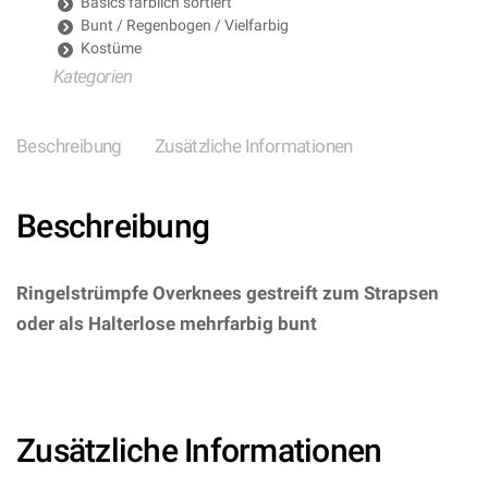
Basics farblich sortiert
Bunt / Regenbogen / Vielfarbig
Kostüme
Kategorien
Beschreibung
Zusätzliche Informationen
Beschreibung
Ringelstrümpfe Overknees gestreift zum Strapsen
oder als Halterlose mehrfarbig bunt
–
(ARTIKEL/REFERNZ: 8003558300013/WI30001-
8003558300020/WI30002 – Kategorie/Suche: –
Hersteller: Widmann S.r.l.)
Zusätzliche Informationen