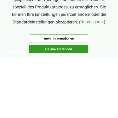
speziell des Produktkataloges, zu ermöglichen. Sie
Nebensaison
können Ihre Einstellungen jederzeit ändern oder die
Mo – Fr:
16:00 – 20:00 Uhr
Standardeinstellungen akzeptieren. (
Datenschutz
)
Sa:
10:00 – 20:00 Uhr
(März – August)
mehr Informationen
Geschlossen
OK einverstanden
Nachsaisonpause:
18.02. - 14.03.2026
Sommerpause:
29.06. - 01.08.2026
Ostersamstag
Heiligabend