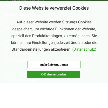
Produkt-Details
Diese Website verwendet Cookies
Hochsaison
Mo – Sa:
10:00 – 20:00 Uhr
Auf dieser Website werden Sitzungs-Cookies
(September – Februar)
gespeichert, um wichtige Funktionen der Website,
speziell des Produktkataloges, zu ermöglichen. Sie
Nebensaison
können Ihre Einstellungen jederzeit ändern oder die
Mo – Fr:
16:00 – 20:00 Uhr
Standardeinstellungen akzeptieren. (
Datenschutz
)
Sa:
10:00 – 20:00 Uhr
(März – August)
mehr Informationen
Geschlossen
OK einverstanden
Nachsaisonpause:
18.02. - 14.03.2026
Sommerpause:
29.06. - 01.08.2026