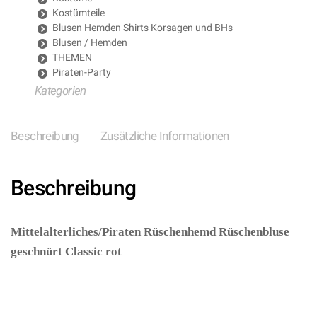
Kostümteile
Blusen Hemden Shirts Korsagen und BHs
Blusen / Hemden
THEMEN
Piraten-Party
Kategorien
Beschreibung
Zusätzliche Informationen
Beschreibung
Mittelalterliches/Piraten Rüschenhemd Rüschenbluse
geschnürt Classic rot
– (ARTIKEL/REFERNZ:
8003558418305/WI4183D-
8003558419005/WI4190K-8003558419104/WI4191L
– Kategorie/Suche: – Hersteller: Widmann S.r.l.)