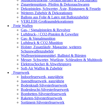
Musikinstrumente, Geräuschartikel & Leuchtartikel
Zigarettenspitzen, Pfeifen & Dekorauchwaren
Dekopistolen, Schwerter, Äxte, Rüstungen & Fesseln
Weiteres Zubehör & Dekorationen
Ballons aus Folie & Latex mit Ballonzubehör
VERLEIH-Großraumdekorationen
Freie Waffen
Gas- / Signalpistolen & Revolver
Luftdruck- / CO2-Pistolen & Gewehre
Gas- & Signalmunition
Luftdruck & CO2-Munition
Holster, Zusatzläufe, Magazine, weiteres
Schusswaffenzubehör
Waffenreinigungsmittel, Ballistol & Bürsten
Messer, Schwerter, Wurfäxte, Schleudern & Multitools
Elektroschocker & Abwehrsprays
Soft-Air Waffen & Zubehör
Feuerwerk
Indoorfeuerwerk, ganzjährig
Jugendfeuerwerk, ganzjährig
Bodenknall-Silvesterfeuerwerk
Bodenleucht-Silvesterfeuerwerk
Bombetten-Silvesterfeuerwerk
Raketen-Silvesterfeuerwerk
Sortiment-Silvesterfeuerwerk