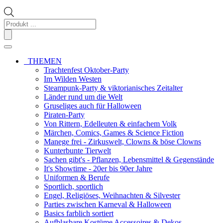
Products
search
THEMEN
Trachtenfest Oktober-Party
Im Wilden Westen
Steampunk-Party & viktorianisches Zeitalter
Länder rund um die Welt
Gruseliges auch für Halloween
Piraten-Party
Von Rittern, Edelleuten & einfachem Volk
Märchen, Comics, Games & Science Fiction
Manege frei - Zirkuswelt, Clowns & böse Clowns
Kunterbunte Tierwelt
Sachen gibt's - Pflanzen, Lebensmittel & Gegenstände
It's Showtime - 20er bis 90er Jahre
Uniformen & Berufe
Sportlich, sportlich
Engel, Religiöses, Weihnachten & Silvester
Parties zwischen Karneval & Halloween
Basics farblich sortiert
Aufblasbare Kostüme Accessoires & Dekos