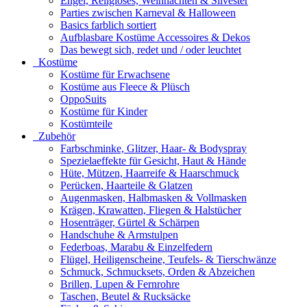
Engel, Religiöses, Weihnachten & Silvester
Parties zwischen Karneval & Halloween
Basics farblich sortiert
Aufblasbare Kostüme Accessoires & Dekos
Das bewegt sich, redet und / oder leuchtet
Kostüme
Kostüme für Erwachsene
Kostüme aus Fleece & Plüsch
OppoSuits
Kostüme für Kinder
Kostümteile
Zubehör
Farbschminke, Glitzer, Haar- & Bodyspray
Spezielaeffekte für Gesicht, Haut & Hände
Hüte, Mützen, Haarreife & Haarschmuck
Perücken, Haarteile & Glatzen
Augenmasken, Halbmasken & Vollmasken
Krägen, Krawatten, Fliegen & Halstücher
Hosenträger, Gürtel & Schärpen
Handschuhe & Armstulpen
Federboas, Marabu & Einzelfedern
Flügel, Heiligenscheine, Teufels- & Tierschwänze
Schmuck, Schmucksets, Orden & Abzeichen
Brillen, Lupen & Fernrohre
Taschen, Beutel & Rucksäcke