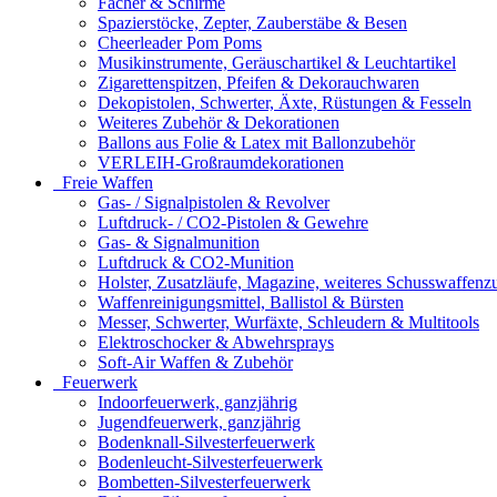
Fächer & Schirme
Spazierstöcke, Zepter, Zauberstäbe & Besen
Cheerleader Pom Poms
Musikinstrumente, Geräuschartikel & Leuchtartikel
Zigarettenspitzen, Pfeifen & Dekorauchwaren
Dekopistolen, Schwerter, Äxte, Rüstungen & Fesseln
Weiteres Zubehör & Dekorationen
Ballons aus Folie & Latex mit Ballonzubehör
VERLEIH-Großraumdekorationen
Freie Waffen
Gas- / Signalpistolen & Revolver
Luftdruck- / CO2-Pistolen & Gewehre
Gas- & Signalmunition
Luftdruck & CO2-Munition
Holster, Zusatzläufe, Magazine, weiteres Schusswaffenz
Waffenreinigungsmittel, Ballistol & Bürsten
Messer, Schwerter, Wurfäxte, Schleudern & Multitools
Elektroschocker & Abwehrsprays
Soft-Air Waffen & Zubehör
Feuerwerk
Indoorfeuerwerk, ganzjährig
Jugendfeuerwerk, ganzjährig
Bodenknall-Silvesterfeuerwerk
Bodenleucht-Silvesterfeuerwerk
Bombetten-Silvesterfeuerwerk