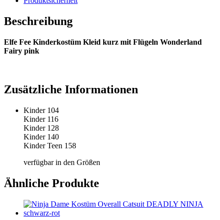
Produktsicherheit
Beschreibung
Elfe Fee Kinderkostüm Kleid kurz mit Flügeln Wonderland
Fairy pink
– (ARTIKEL/REFERNZ: 8003558490660/WI49066-
8003558490684/WI49068 – Kategorie/Suche: – Hersteller:
Widmann S.r.l.)
Zusätzliche Informationen
Kinder 104
Kinder 116
Kinder 128
Kinder 140
Kinder Teen 158
verfügbar in den Größen
Ähnliche Produkte