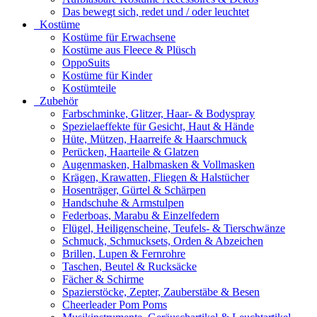
Das bewegt sich, redet und / oder leuchtet
Kostüme
Kostüme für Erwachsene
Kostüme aus Fleece & Plüsch
OppoSuits
Kostüme für Kinder
Kostümteile
Zubehör
Farbschminke, Glitzer, Haar- & Bodyspray
Spezielaeffekte für Gesicht, Haut & Hände
Hüte, Mützen, Haarreife & Haarschmuck
Perücken, Haarteile & Glatzen
Augenmasken, Halbmasken & Vollmasken
Krägen, Krawatten, Fliegen & Halstücher
Hosenträger, Gürtel & Schärpen
Handschuhe & Armstulpen
Federboas, Marabu & Einzelfedern
Flügel, Heiligenscheine, Teufels- & Tierschwänze
Schmuck, Schmucksets, Orden & Abzeichen
Brillen, Lupen & Fernrohre
Taschen, Beutel & Rucksäcke
Fächer & Schirme
Spazierstöcke, Zepter, Zauberstäbe & Besen
Cheerleader Pom Poms