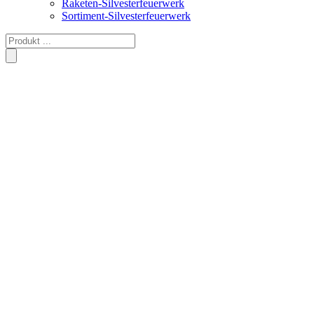
Raketen-Silvesterfeuerwerk
Sortiment-Silvesterfeuerwerk
Products
search