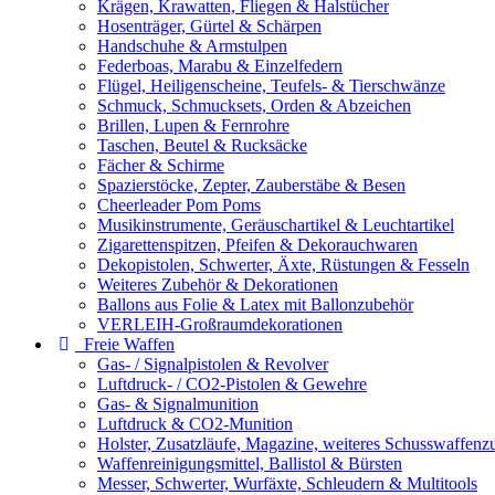
Krägen, Krawatten, Fliegen & Halstücher
Hosenträger, Gürtel & Schärpen
Handschuhe & Armstulpen
Federboas, Marabu & Einzelfedern
Flügel, Heiligenscheine, Teufels- & Tierschwänze
Schmuck, Schmucksets, Orden & Abzeichen
Brillen, Lupen & Fernrohre
Taschen, Beutel & Rucksäcke
Fächer & Schirme
Spazierstöcke, Zepter, Zauberstäbe & Besen
Cheerleader Pom Poms
Musikinstrumente, Geräuschartikel & Leuchtartikel
Zigarettenspitzen, Pfeifen & Dekorauchwaren
Dekopistolen, Schwerter, Äxte, Rüstungen & Fesseln
Weiteres Zubehör & Dekorationen
Ballons aus Folie & Latex mit Ballonzubehör
VERLEIH-Großraumdekorationen
Freie Waffen
Gas- / Signalpistolen & Revolver
Luftdruck- / CO2-Pistolen & Gewehre
Gas- & Signalmunition
Luftdruck & CO2-Munition
Holster, Zusatzläufe, Magazine, weiteres Schusswaffenz
Waffenreinigungsmittel, Ballistol & Bürsten
Messer, Schwerter, Wurfäxte, Schleudern & Multitools