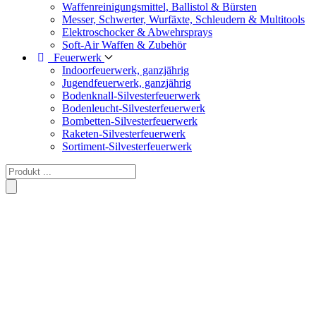
Waffenreinigungsmittel, Ballistol & Bürsten
Messer, Schwerter, Wurfäxte, Schleudern & Multitools
Elektroschocker & Abwehrsprays
Soft-Air Waffen & Zubehör
Feuerwerk
Indoorfeuerwerk, ganzjährig
Jugendfeuerwerk, ganzjährig
Bodenknall-Silvesterfeuerwerk
Bodenleucht-Silvesterfeuerwerk
Bombetten-Silvesterfeuerwerk
Raketen-Silvesterfeuerwerk
Sortiment-Silvesterfeuerwerk
Products
search