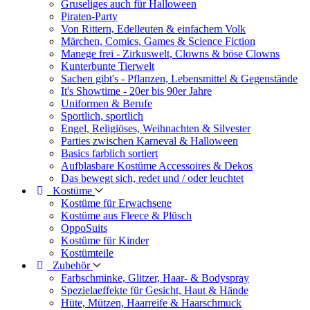
Gruseliges auch für Halloween
Piraten-Party
Von Rittern, Edelleuten & einfachem Volk
Märchen, Comics, Games & Science Fiction
Manege frei - Zirkuswelt, Clowns & böse Clowns
Kunterbunte Tierwelt
Sachen gibt's - Pflanzen, Lebensmittel & Gegenstände
It's Showtime - 20er bis 90er Jahre
Uniformen & Berufe
Sportlich, sportlich
Engel, Religiöses, Weihnachten & Silvester
Parties zwischen Karneval & Halloween
Basics farblich sortiert
Aufblasbare Kostüme Accessoires & Dekos
Das bewegt sich, redet und / oder leuchtet
Kostüme
Kostüme für Erwachsene
Kostüme aus Fleece & Plüsch
OppoSuits
Kostüme für Kinder
Kostümteile
Zubehör
Farbschminke, Glitzer, Haar- & Bodyspray
Spezielaeffekte für Gesicht, Haut & Hände
Hüte, Mützen, Haarreife & Haarschmuck