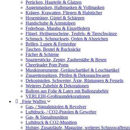
Perücken, Haarteile & Glatzen
Augenmasken, Halbmasken & Vollmasken
Krägen, Krawatten, Fliegen & Halstücher
Hosenträger, Gürtel & Schärpen
Handschuhe & Armstulpen
Federboas, Marabu & Einzelfedern
Flügel, Heiligenscheine, Teufels- & Tierschwänze
Schmuck, Schmucksets, Orden & Abzeichen
Brillen, Lupen & Fernrohre
Taschen, Beutel & Rucksäcke
Fächer & Schirme
Spazierstöcke, Zepter, Zauberstäbe & Besen
Cheerleader Pom Poms
Musikinstrumente, Geräuschartikel & Leuchtartikel
Zigarettenspitzen, Pfeifen & Dekorauchwaren
Dekopistolen, Schwerter, Äxte, Rüstungen & Fesseln
Weiteres Zubehör & Dekorationen
Ballons aus Folie & Latex mit Ballonzubehör
VERLEIH-Großraumdekorationen
Freie Waffen
Gas- / Signalpistolen & Revolver
Luftdruck- / CO2-Pistolen & Gewehre
Gas- & Signalmunition
Luftdruck & CO2-Munition
Holster, Zusatzläufe, Magazine, weiteres Schusswaffenz