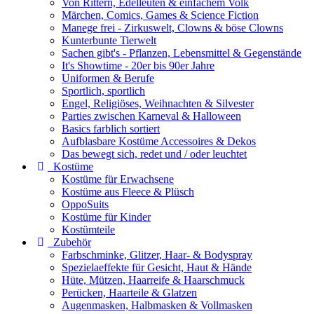
Von Rittern, Edelleuten & einfachem Volk
Märchen, Comics, Games & Science Fiction
Manege frei - Zirkuswelt, Clowns & böse Clowns
Kunterbunte Tierwelt
Sachen gibt's - Pflanzen, Lebensmittel & Gegenstände
It's Showtime - 20er bis 90er Jahre
Uniformen & Berufe
Sportlich, sportlich
Engel, Religiöses, Weihnachten & Silvester
Parties zwischen Karneval & Halloween
Basics farblich sortiert
Aufblasbare Kostüme Accessoires & Dekos
Das bewegt sich, redet und / oder leuchtet
Kostüme
Kostüme für Erwachsene
Kostüme aus Fleece & Plüsch
OppoSuits
Kostüme für Kinder
Kostümteile
Zubehör
Farbschminke, Glitzer, Haar- & Bodyspray
Spezielaeffekte für Gesicht, Haut & Hände
Hüte, Mützen, Haarreife & Haarschmuck
Perücken, Haarteile & Glatzen
Augenmasken, Halbmasken & Vollmasken