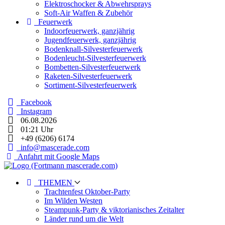
Elektroschocker & Abwehrsprays
Soft-Air Waffen & Zubehör
Feuerwerk
Indoorfeuerwerk, ganzjährig
Jugendfeuerwerk, ganzjährig
Bodenknall-Silvesterfeuerwerk
Bodenleucht-Silvesterfeuerwerk
Bombetten-Silvesterfeuerwerk
Raketen-Silvesterfeuerwerk
Sortiment-Silvesterfeuerwerk
Facebook
Instagram
06.08.2026
01:21 Uhr
+49 (6206) 6174
info@mascerade.com
Anfahrt mit Google Maps
THEMEN
Trachtenfest Oktober-Party
Im Wilden Westen
Steampunk-Party & viktorianisches Zeitalter
Länder rund um die Welt