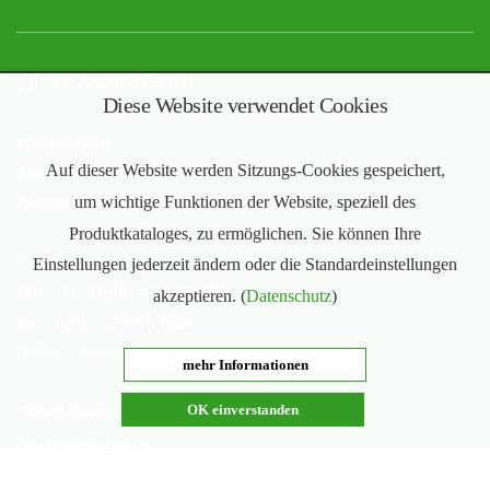
Produkt-Details
Diese Website verwendet Cookies
Hochsaison
Auf dieser Website werden Sitzungs-Cookies gespeichert,
Mo – Sa:
10:00 – 20:00 Uhr
(September – Februar)
um wichtige Funktionen der Website, speziell des
Produktkataloges, zu ermöglichen. Sie können Ihre
Nebensaison
Einstellungen jederzeit ändern oder die Standardeinstellungen
Mo – Fr:
16:00 – 20:00 Uhr
akzeptieren. (
Datenschutz
)
Sa:
10:00 – 20:00 Uhr
(März – August)
mehr Informationen
OK einverstanden
Geschlossen
Nachsaisonpause:
18.02. - 14.03.2026