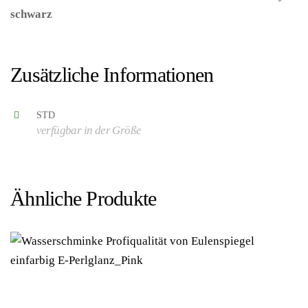
schwarz
– (ARTIKEL/REFERNZ:
8003558624911/WI62491 – Kategorie/Suche: –
Hersteller: Widmann S.r.l.)
Zusätzliche Informationen
STD
verfügbar in der Größe
Ähnliche Produkte