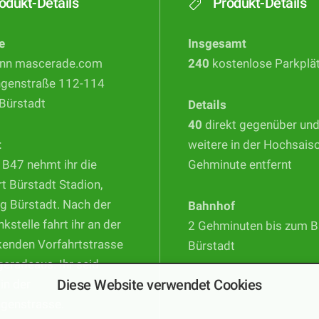
odukt-Details
Produkt-Details
e
Insgesamt
nn mascerade.com
240
kostenlose Parkplä
ngenstraße 112-114
Bürstadt
Details
40
direkt gegenüber un
t
weitere in der Hochsais
 B47 nehmt ihr die
Gehminute entfernt
t Bürstadt Stadion,
g Bürstadt. Nach der
Bahnhof
nkstelle fahrt ihr an der
2 Gehminuten bis zum 
kenden Vorfahrtstrasse
Bürstadt
geradeaus. Ihr seid
Diese Website verwendet Cookies
 in der
ngenstrasse.