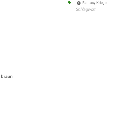
Fantasy Krieger
Schlagwort
 braun
– (ARTIKEL/REFERNZ: 8003558685875/WI68587 – Ka
idmann S.r.l.)