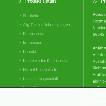
Produkt-Details
Pr
Adress
Startseite
Fortma
Allg. Geschäftsbedingungen
Nibelu
Datenschutz
68642 
Impressum
Anfahr
Kontakt
Auf der
Kundenkarten Datenschutz
Ausfahr
Richtun
Nur mit Kundenkarte
Aral-Ta
Unser Ladengeschäft
abknic
Unser Team
weiter 
bereits
Nibelu