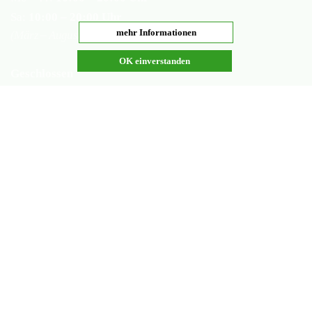
Sa:
10:00 – 20:00 Uhr
mehr Informationen
(März – August)
OK einverstanden
Geschlossen
Nachsaisonpause:
18.02. - 14.03.2026
Sommerpause:
29.06. - 01.08.2026
Ostersamstag
Heiligabend
©2026 Copyright by
Fortmann mascerade.com