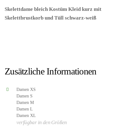
Skelettdame bleich Kostüm Kleid kurz mit
Skelettbrustkorb und Tüll schwarz-weiß
–
(ARTIKEL/REFERNZ: 8003558735495/WI73549-
8003558735419/WI73541-8003558735426/WI73542-
8003558735433/WI73543-8003558735440/WI73544 –
Kategorie/Suche: Dia de los Muertos Catrina Tag der Toten
– Hersteller: Widmann S.r.l.)
Zusätzliche Informationen
Damen XS
Damen S
Damen M
Damen L
Damen XL
verfügbar in den Größen