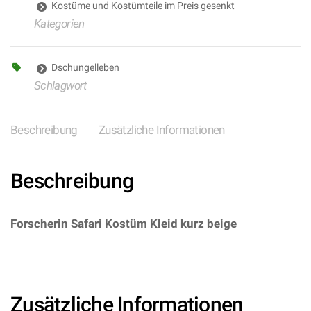
Kostüme und Kostümteile im Preis gesenkt
Kategorien
Dschungelleben
Schlagwort
Beschreibung
Zusätzliche Informationen
Beschreibung
Forscherin Safari Kostüm Kleid kurz beige
–
(ARTIKEL/REFERNZ: 8003558747023/WI74702-
8003558756506/WI7565E – Kategorie/Suche:
Dschungelcamp – Hersteller: Widmann S.r.l.)
Zusätzliche Informationen