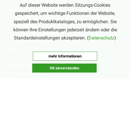
Mo – Sa:
10:00 – 20:00 Uhr
Auf dieser Website werden Sitzungs-Cookies
(September – Februar)
gespeichert, um wichtige Funktionen der Website,
speziell des Produktkataloges, zu ermöglichen. Sie
Nebensaison
können Ihre Einstellungen jederzeit ändern oder die
Mo – Fr:
16:00 – 20:00 Uhr
Standardeinstellungen akzeptieren. (
Datenschutz
)
Sa:
10:00 – 20:00 Uhr
(März – August)
mehr Informationen
Geschlossen
OK einverstanden
Nachsaisonpause:
18.02. - 14.03.2026
Sommerpause:
29.06. - 01.08.2026
Ostersamstag