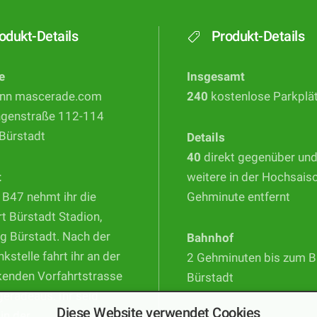
odukt-Details
Produkt-Details
e
Insgesamt
nn mascerade.com
240
kostenlose Parkplä
ngenstraße 112-114
Bürstadt
Details
40
direkt gegenüber un
t
weitere in der Hochsais
 B47 nehmt ihr die
Gehminute entfernt
t Bürstadt Stadion,
g Bürstadt. Nach der
Bahnhof
nkstelle fahrt ihr an der
2 Gehminuten bis zum 
kenden Vorfahrtstrasse
Bürstadt
geradeaus. Ihr seid
Diese Website verwendet Cookies
 in der