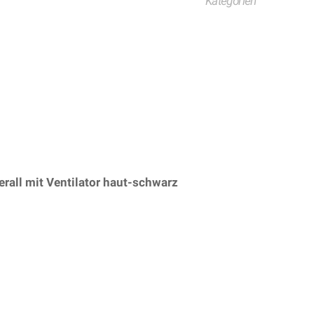
Kategorien
all mit Ventilator haut-schwarz
– (ARTIKEL/REFERNZ: 8