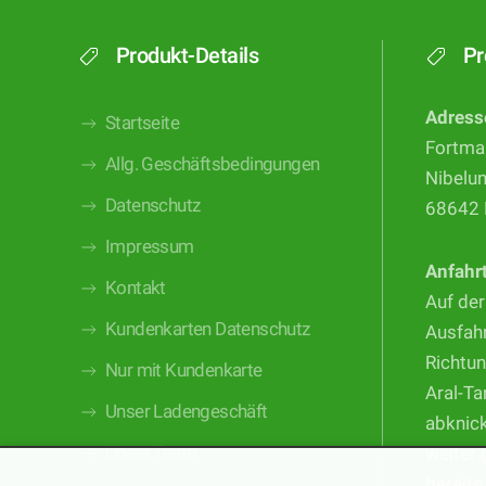
Produkt-Details
Pr
Adress
Startseite
Fortma
Allg. Geschäftsbedingungen
Nibelu
Datenschutz
68642 
Impressum
Anfahr
Kontakt
Auf der
Kundenkarten Datenschutz
Ausfahr
Richtun
Nur mit Kundenkarte
Aral-Ta
Unser Ladengeschäft
abknic
Unser Team
weiter 
bereits