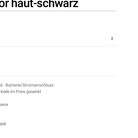
tor haut-schwarz
nd - Batterie/Stromanschluss
eile im Preis gesenkt
sene
elt