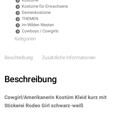
Kostüme
Kostüme für Erwachsene
Damenkostüme
THEMEN
Im Wilden Westen
Cowboys / Cowgirls
Kategorien
Beschreibung
Zusätzliche Informationen
Beschreibung
Cowgirl/Amerikanerin Kostüm Kleid kurz mit
Stickerei Rodeo Girl schwarz-weiß
–
(ARTIKEL/REFERNZ: 8003558768196/WI76819-
8003558768110/WI76811 – Kategorie/Suche: –
Hersteller: Widmann S.r.l.)