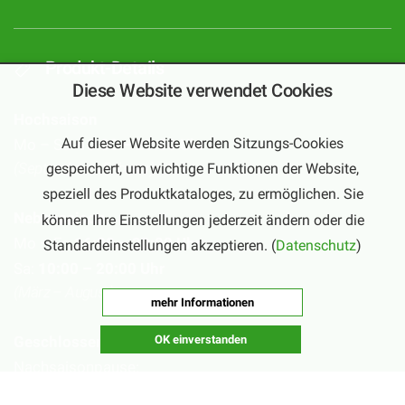
Produkt-Details
Diese Website verwendet Cookies
Hochsaison
Auf dieser Website werden Sitzungs-Cookies
Mo – Sa:
10:00 – 20:00 Uhr
(September – Februar)
gespeichert, um wichtige Funktionen der Website,
speziell des Produktkataloges, zu ermöglichen. Sie
Nebensaison
können Ihre Einstellungen jederzeit ändern oder die
Mo – Fr:
16:00 – 20:00 Uhr
Standardeinstellungen akzeptieren. (
Datenschutz
)
Sa:
10:00 – 20:00 Uhr
(März – August)
mehr Informationen
OK einverstanden
Geschlossen
Nachsaisonpause:
18.02. - 14.03.2026