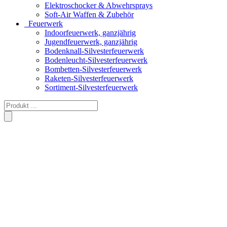
Elektroschocker & Abwehrsprays
Soft-Air Waffen & Zubehör
Feuerwerk
Indoorfeuerwerk, ganzjährig
Jugendfeuerwerk, ganzjährig
Bodenknall-Silvesterfeuerwerk
Bodenleucht-Silvesterfeuerwerk
Bombetten-Silvesterfeuerwerk
Raketen-Silvesterfeuerwerk
Sortiment-Silvesterfeuerwerk
Products
search