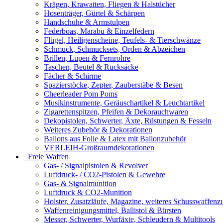
Krägen, Krawatten, Fliegen & Halstücher
Hosenträger, Gürtel & Schärpen
Handschuhe & Armstulpen
Federboas, Marabu & Einzelfedern
Flügel, Heiligenscheine, Teufels- & Tierschwänze
Schmuck, Schmucksets, Orden & Abzeichen
Brillen, Lupen & Fernrohre
Taschen, Beutel & Rucksäcke
Fächer & Schirme
Spazierstöcke, Zepter, Zauberstäbe & Besen
Cheerleader Pom Poms
Musikinstrumente, Geräuschartikel & Leuchtartikel
Zigarettenspitzen, Pfeifen & Dekorauchwaren
Dekopistolen, Schwerter, Äxte, Rüstungen & Fesseln
Weiteres Zubehör & Dekorationen
Ballons aus Folie & Latex mit Ballonzubehör
VERLEIH-Großraumdekorationen
Freie Waffen
Gas- / Signalpistolen & Revolver
Luftdruck- / CO2-Pistolen & Gewehre
Gas- & Signalmunition
Luftdruck & CO2-Munition
Holster, Zusatzläufe, Magazine, weiteres Schusswaffenz
Waffenreinigungsmittel, Ballistol & Bürsten
Messer, Schwerter, Wurfäxte, Schleudern & Multitools