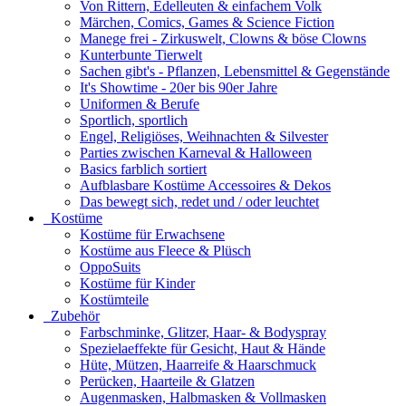
Von Rittern, Edelleuten & einfachem Volk
Märchen, Comics, Games & Science Fiction
Manege frei - Zirkuswelt, Clowns & böse Clowns
Kunterbunte Tierwelt
Sachen gibt's - Pflanzen, Lebensmittel & Gegenstände
It's Showtime - 20er bis 90er Jahre
Uniformen & Berufe
Sportlich, sportlich
Engel, Religiöses, Weihnachten & Silvester
Parties zwischen Karneval & Halloween
Basics farblich sortiert
Aufblasbare Kostüme Accessoires & Dekos
Das bewegt sich, redet und / oder leuchtet
Kostüme
Kostüme für Erwachsene
Kostüme aus Fleece & Plüsch
OppoSuits
Kostüme für Kinder
Kostümteile
Zubehör
Farbschminke, Glitzer, Haar- & Bodyspray
Spezielaeffekte für Gesicht, Haut & Hände
Hüte, Mützen, Haarreife & Haarschmuck
Perücken, Haarteile & Glatzen
Augenmasken, Halbmasken & Vollmasken