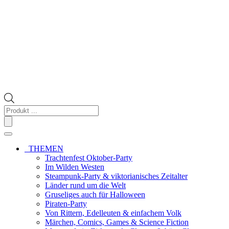
Products
search
THEMEN
Trachtenfest Oktober-Party
Im Wilden Westen
Steampunk-Party & viktorianisches Zeitalter
Länder rund um die Welt
Gruseliges auch für Halloween
Piraten-Party
Von Rittern, Edelleuten & einfachem Volk
Märchen, Comics, Games & Science Fiction