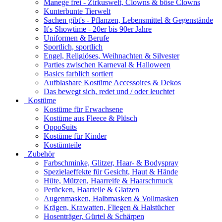
Manege frei - Zirkuswelt, Clowns & böse Clowns
Kunterbunte Tierwelt
Sachen gibt's - Pflanzen, Lebensmittel & Gegenstände
It's Showtime - 20er bis 90er Jahre
Uniformen & Berufe
Sportlich, sportlich
Engel, Religiöses, Weihnachten & Silvester
Parties zwischen Karneval & Halloween
Basics farblich sortiert
Aufblasbare Kostüme Accessoires & Dekos
Das bewegt sich, redet und / oder leuchtet
Kostüme
Kostüme für Erwachsene
Kostüme aus Fleece & Plüsch
OppoSuits
Kostüme für Kinder
Kostümteile
Zubehör
Farbschminke, Glitzer, Haar- & Bodyspray
Spezielaeffekte für Gesicht, Haut & Hände
Hüte, Mützen, Haarreife & Haarschmuck
Perücken, Haarteile & Glatzen
Augenmasken, Halbmasken & Vollmasken
Krägen, Krawatten, Fliegen & Halstücher
Hosenträger, Gürtel & Schärpen