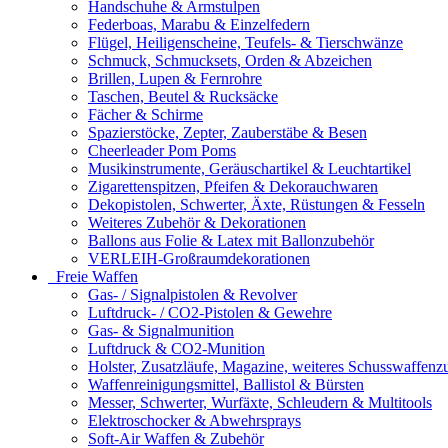
Handschuhe & Armstulpen
Federboas, Marabu & Einzelfedern
Flügel, Heiligenscheine, Teufels- & Tierschwänze
Schmuck, Schmucksets, Orden & Abzeichen
Brillen, Lupen & Fernrohre
Taschen, Beutel & Rucksäcke
Fächer & Schirme
Spazierstöcke, Zepter, Zauberstäbe & Besen
Cheerleader Pom Poms
Musikinstrumente, Geräuschartikel & Leuchtartikel
Zigarettenspitzen, Pfeifen & Dekorauchwaren
Dekopistolen, Schwerter, Äxte, Rüstungen & Fesseln
Weiteres Zubehör & Dekorationen
Ballons aus Folie & Latex mit Ballonzubehör
VERLEIH-Großraumdekorationen
Freie Waffen
Gas- / Signalpistolen & Revolver
Luftdruck- / CO2-Pistolen & Gewehre
Gas- & Signalmunition
Luftdruck & CO2-Munition
Holster, Zusatzläufe, Magazine, weiteres Schusswaffenz
Waffenreinigungsmittel, Ballistol & Bürsten
Messer, Schwerter, Wurfäxte, Schleudern & Multitools
Elektroschocker & Abwehrsprays
Soft-Air Waffen & Zubehör