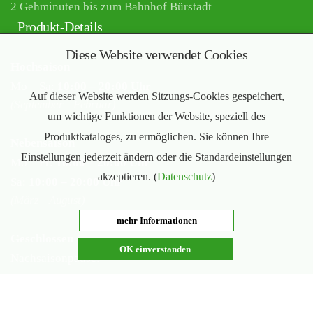
2 Gehminuten bis zum Bahnhof Bürstadt
Produkt-Details
Diese Website verwendet Cookies
Hochsaison
Mo – Sa:
10:00 – 20:00 Uhr
Auf dieser Website werden Sitzungs-Cookies gespeichert,
(September – Februar)
um wichtige Funktionen der Website, speziell des
Produktkataloges, zu ermöglichen. Sie können Ihre
Nebensaison
Einstellungen jederzeit ändern oder die Standardeinstellungen
Mo – Fr:
16:00 – 20:00 Uhr
akzeptieren. (
Datenschutz
)
Sa:
10:00 – 20:00 Uhr
(März – August)
mehr Informationen
Geschlossen
OK einverstanden
Nachsaisonpause:
18.02. - 14.03.2026