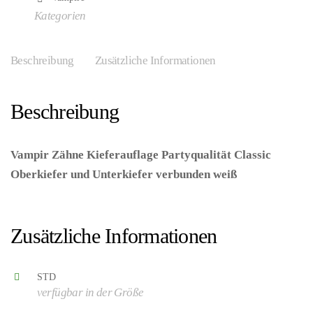
Kategorien
Beschreibung
Zusätzliche Informationen
Beschreibung
Vampir Zähne Kieferauflage Partyqualität Classic
waffenzubehör
Oberkiefer und Unterkiefer verbunden weiß
–
(ARTIKEL/REFERNZ: 8003558840205/WI8402D –
tools
Kategorie/Suche: – Hersteller: Widmann S.r.l.)
Zusätzliche Informationen
STD
verfügbar in der Größe