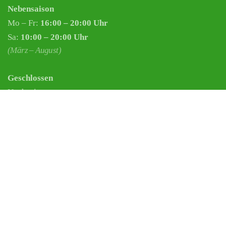
Nebensaison
Mo – Fr:
16:00 – 20:00 Uhr
Sa:
10:00 – 20:00 Uhr
(März – August)
Geschlossen
Nachsaisonpause:
18.02. - 14.03.2026
Sommerpause:
29.06. - 01.08.2026
Ostersamstag
Heiligabend