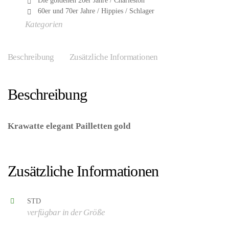
Die goldenen 20er Jahre / Charleston
60er und 70er Jahre / Hippies / Schlager
Kategorien
Beschreibung
Zusätzliche Informationen
Beschreibung
Krawatte elegant Pailletten gold
– (ARTIKEL/REFERNZ:
8003558906208/WI9062G – Kategorie/Suche: –
Hersteller: Widmann S.r.l.)
Zusätzliche Informationen
STD
verfügbar in der Größe