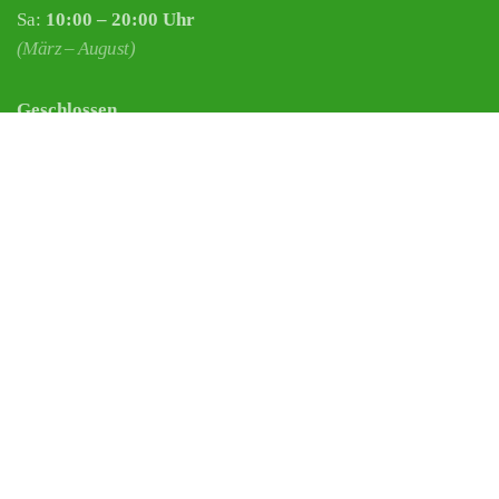
Sa:
10:00 – 20:00 Uhr
(März – August)
Geschlossen
Nachsaisonpause:
18.02. - 14.03.2026
Sommerpause:
29.06. - 01.08.2026
Ostersamstag
Heiligabend
©2026 Copyright by
Fortmann mascerade.com