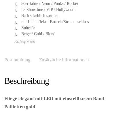
80er Jahre / Neon / Punks / Rocker
Its Showtime / VIP / Hollywood
Basics farblich sortiert
mit Lichteffekt - Batterie/Stromanschluss
Zubehör
Beige / Gold / Blond
Kategorien
Beschreibung
Zusätzliche Informationen
waffenzubehör
Beschreibung
tools
Fliege elegant mit LED mit einstellbarem Band
Pailletten gold
– (ARTIKEL/REFERNZ:
8003558956968/WI95696 – Kategorie/Suche: –
Hersteller: Widmann S.r.l.)