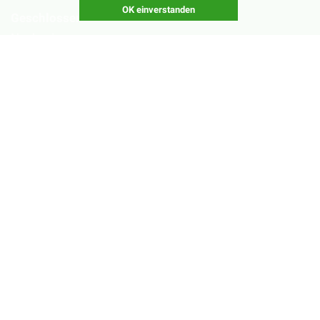
OK einverstanden
Geschlossen
Nachsaisonpause:
18.02. - 14.03.2026
Sommerpause:
29.06. - 01.08.2026
Ostersamstag
Heiligabend
©2026 Copyright by
Fortmann mascerade.com