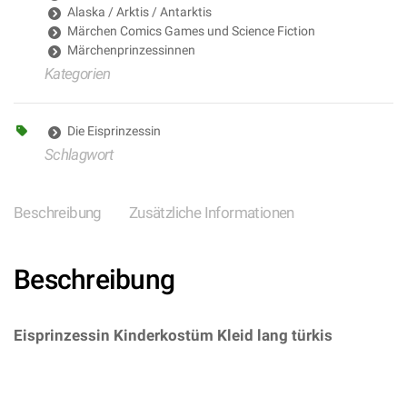
Alaska / Arktis / Antarktis
Märchen Comics Games und Science Fiction
Märchenprinzessinnen
Kategorien
Die Eisprinzessin
Schlagwort
Beschreibung
Zusätzliche Informationen
Beschreibung
Eisprinzessin Kinderkostüm Kleid lang türkis
–
(ARTIKEL/REFERNZ: 8003558965502/WI96550-
8003558965557/WI96555-