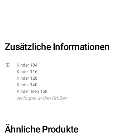
8003558965564/WI96556-
8003558965571/WI96557-
8003558965588/WI96558 – Kategorie/Suche: Disney
Frozen Die Eiskönigin Elsa Olaf der Schneemann –
Hersteller: Widmann S.r.l.)
Zusätzliche Informationen
Kinder 104
Kinder 116
Kinder 128
Kinder 140
Kinder Teen 158
verfügbar in den Größen
Ähnliche Produkte