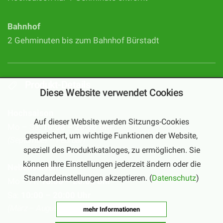
Bahnhof
2 Gehminuten bis zum Bahnhof Bürstadt
Produkt-Details
Diese Website verwendet Cookies
Hochsaison
Auf dieser Website werden Sitzungs-Cookies
Mo – Sa:
10:00 – 20:00 Uhr
gespeichert, um wichtige Funktionen der Website,
(September – Februar)
speziell des Produktkataloges, zu ermöglichen. Sie
können Ihre Einstellungen jederzeit ändern oder die
Nebensaison
Standardeinstellungen akzeptieren. (
Datenschutz
)
Mo – Fr:
16:00 – 20:00 Uhr
Sa:
10:00 – 20:00 Uhr
(März – August)
mehr Informationen