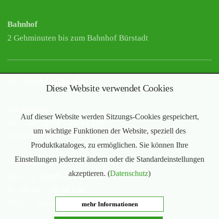
Bahnhof
2 Gehminuten bis zum Bahnhof Bürstadt
Produkt-Details
Diese Website verwendet Cookies
Hochsaison
Auf dieser Website werden Sitzungs-Cookies gespeichert,
Mo – Sa:
10:00 – 20:00 Uhr
um wichtige Funktionen der Website, speziell des
(September – Februar)
Produktkataloges, zu ermöglichen. Sie können Ihre
Einstellungen jederzeit ändern oder die Standardeinstellungen
Nebensaison
akzeptieren. (
Datenschutz
)
Mo – Fr:
16:00 – 20:00 Uhr
Sa:
10:00 – 20:00 Uhr
(März – August)
mehr Informationen