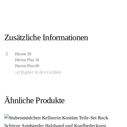
8714438060919/WB567250-8714438060940/WB567256-
8714438060964/WB567260 – Kategorie/Suche: Fred
Feuerstein Barney Geröllheimer Wilma Betty Bambam
Pebbles – Hersteller: Wilbers & Wilbers)
Zusätzliche Informationen
Herren 50
Herren Plus 56
Herren Plus 60
verfügbar in den Größen
Ähnliche Produkte