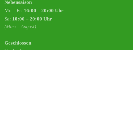
Nebensaison
Mo – Fr:
16:00 – 20:00 Uhr
Sa:
10:00 – 20:00 Uhr
(März – August)
Geschlossen
Nachsaisonpause:
18.02. - 14.03.2026
Sommerpause:
29.06. - 01.08.2026
Ostersamstag
Heiligabend