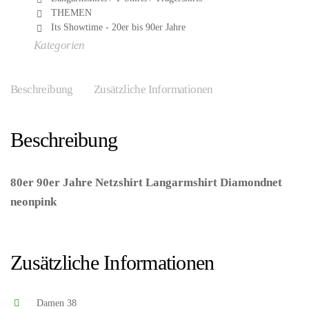
THEMEN
Its Showtime - 20er bis 90er Jahre
Kategorien
Beschreibung
Zusätzliche Informationen
Beschreibung
80er 90er Jahre Netzshirt Langarmshirt Diamondnet
neonpink
– (ARTIKEL/REFERNZ:
8714438554302/WB4680D38 – Kategorie/Suche: –
Hersteller: Wilbers & Wilbers)
Zusätzliche Informationen
Damen 38