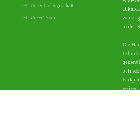
Aral-Tan
Unser Ladengeschäft
abknick
Unser Team
weiter g
in der 
Die Hau
Fahrtri
gegenüb
befinde
Parkpla
weisen 
Parkmög