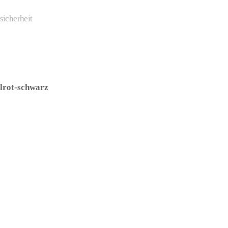
sicherheit
lrot-schwarz
– (ARTIKEL/REFERNZ: 8714438578797/WB47
0640-8714438578834/WB470642-8714438578841/WB47064
teller: Wilbers & Wilbers)