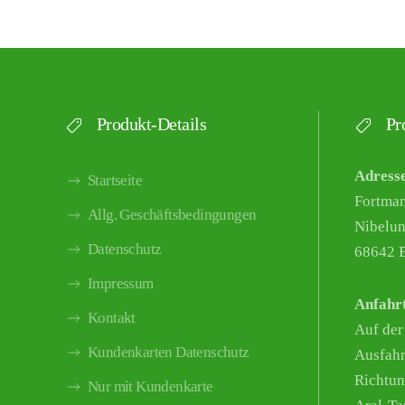
Produkt-Details
Pro
Adress
Startseite
Fortma
Allg. Geschäftsbedingungen
Nibelun
Datenschutz
68642 B
Impressum
Anfahr
Kontakt
Auf der
Kundenkarten Datenschutz
Ausfahr
Richtun
Nur mit Kundenkarte