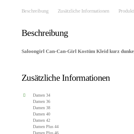
Beschreibung
Zusätzliche Informationen
Produkt
Beschreibung
Saloongirl Can-Can-Girl Kostüm Kleid kurz dunke
8714438578810/WB470638-8714438578827/WB47
8714438578865/WB470648 – Kategorie/Suche: – Hers
Zusätzliche Informationen
Damen 34
Damen 36
Damen 38
Damen 40
Damen 42
Damen Plus 44
Damen Plus 46