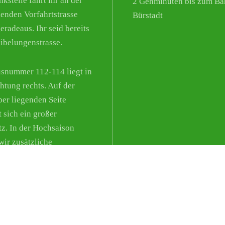
kstelle fahrt ihr an der
2 Gehminuten bis zum Ba
enden Vorfahrtstrasse
Bürstadt
eradeaus. Ihr seid bereits
Nibelungenstrasse.
snummer 112-114 liegt in
chtung rechts. Auf der
er liegenden Seite
t sich ein großer
tz. In der Hochsaison
wir zusätzliche
lichkeiten aus.
©2026 Copyright by
Fortmann mascerade.com