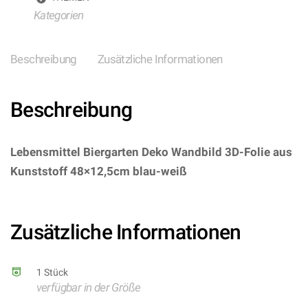
Kategorien
Beschreibung
Zusätzliche Informationen
Beschreibung
Lebensmittel Biergarten Deko Wandbild 3D-Folie aus
Kunststoff 48×12,5cm blau-weiß
–
(ARTIKEL/REFERNZ: 8714572209502/FO20950 –
Kategorie/Suche: Oktoberfest – Hersteller: Folat BV)
Zusätzliche Informationen
1 Stück
verfügbar in der Größe