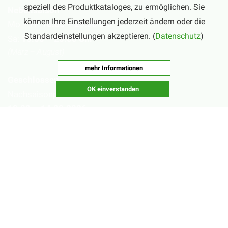
speziell des Produktkataloges, zu ermöglichen. Sie
Nebensaison
können Ihre Einstellungen jederzeit ändern oder die
Mo – Fr:
16:00 – 20:00 Uhr
Standardeinstellungen akzeptieren. (
Datenschutz
)
Sa:
10:00 – 20:00 Uhr
(März – August)
mehr Informationen
Geschlossen
OK einverstanden
Nachsaisonpause:
18.02. - 14.03.2026
Sommerpause:
29.06. - 01.08.2026
Ostersamstag
Heiligabend