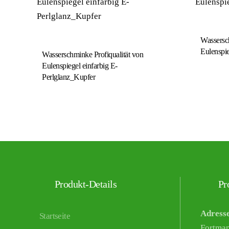
Wassersch
Eulenspie
Wasserschminke Profiqualität von
Eulenspiegel einfarbig E-
Perlglanz_Kupfer
Produkt-Details
Pro
Adress
Startseite
Fortma