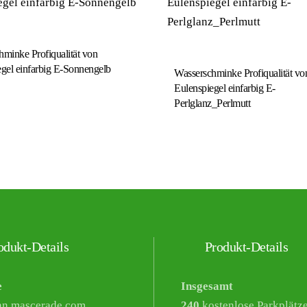
minke Profiqualität von
gel einfarbig E-Sonnengelb
Wasserschminke Profiqualität vo
Eulenspiegel einfarbig E-
Perlglanz_Perlmutt
dukt-Details
Produkt-Details
e
Insgesamt
nn mascerade.com
240
kostenlose Parkplätz