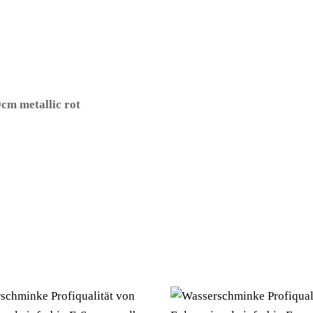
cm metallic rot
– (ARTIKEL/REFERNZ: 8714572616959/FO61695