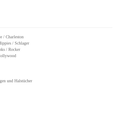
e / Charleston
Hippies / Schlager
nks / Rocker
Hollywood
gen und Halstücher