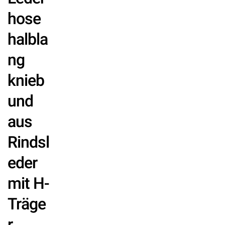
hose
halbla
ng
knieb
und
aus
Rindsl
eder
mit H-
Träge
r