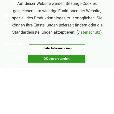
Produkt-Details
Auf dieser Website werden Sitzungs-Cookies
gespeichert, um wichtige Funktionen der Website,
Hochsaison
speziell des Produktkataloges, zu ermöglichen. Sie
Mo – Sa:
10:00 – 20:00 Uhr
können Ihre Einstellungen jederzeit ändern oder die
(September – Februar)
Standardeinstellungen akzeptieren. (
Datenschutz
)
Nebensaison
mehr Informationen
Mo – Fr:
16:00 – 20:00 Uhr
Sa:
10:00 – 20:00 Uhr
OK einverstanden
(März – August)
Geschlossen
Nachsaisonpause:
18.02. - 14.03.2026
Sommerpause: