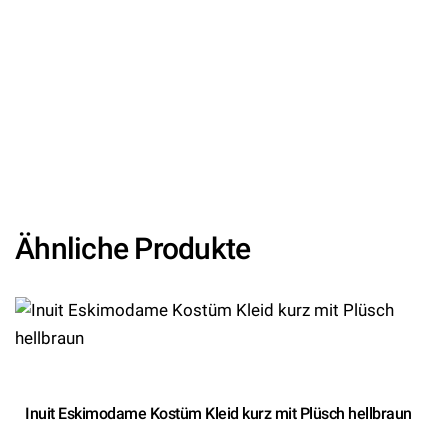
8719956265457/HH504148-
8719956265471/HH504152-
8719956265488/HH504154-
8719956265563/HH504158-
8719956265570/HH504160 – Kategorie/Suche:
Oktoberfest – Hersteller: Haus Huberts V.O.F.)
Ähnliche Produkte
Inuit Eskimodame Kostüm Kleid kurz mit Plüsch hellbraun