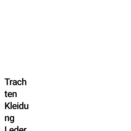
Trach
ten
Kleidu
ng
Leder