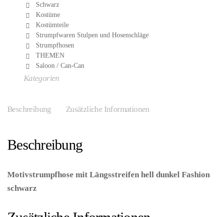
Schwarz
Kostüme
Kostümteile
Strumpfwaren Stulpen und Hosenschläge
Strumpfhosen
THEMEN
Saloon / Can-Can
Kategorien
Beschreibung
Zusätzliche Informationen
Beschreibung
Motivstrumpfhose mit Längsstreifen hell dunkel Fashion
schwarz
– (ARTIKEL/REFERNZ: 714718450698/LA9172
– Kategorie/Suche: – Hersteller: Leg Avenue Europe)