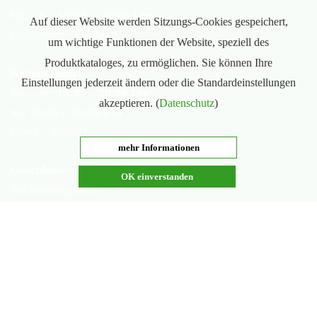
Mo – Sa:
10:00 – 20:00 Uhr
Auf dieser Website werden Sitzungs-Cookies gespeichert,
(September – Februar)
um wichtige Funktionen der Website, speziell des
Produktkataloges, zu ermöglichen. Sie können Ihre
Nebensaison
Einstellungen jederzeit ändern oder die Standardeinstellungen
Mo – Fr:
16:00 – 20:00 Uhr
akzeptieren. (
Datenschutz
)
Sa:
10:00 – 20:00 Uhr
(März – August)
mehr Informationen
Geschlossen
OK einverstanden
Nachsaisonpause:
18.02. - 14.03.2026
Sommerpause:
29.06. - 01.08.2026
Ostersamstag