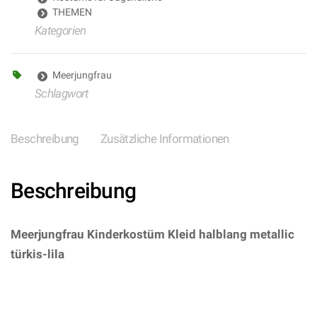
THEMEN
Kategorien
Meerjungfrau
Schlagwort
Beschreibung
Zusätzliche Informationen
Beschreibung
Meerjungfrau Kinderkostüm Kleid halblang metallic
türkis-lila
– (ARTIKEL/REFERNZ:
8003558021697/WI02169-
8003558021659/WI02165-
8003558022366/WI02236-