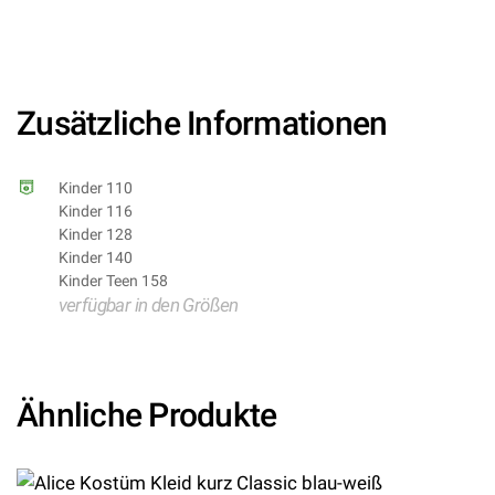
8003558022380/WI02238 – Kategorie/Suche: Disney
Arielle die kleine Meerjungfrau Marvel DC Aquaman –
Hersteller: Widmann S.r.l.)
Zusätzliche Informationen
Kinder 110
Kinder 116
Kinder 128
Kinder 140
Kinder Teen 158
verfügbar in den Größen
Ähnliche Produkte