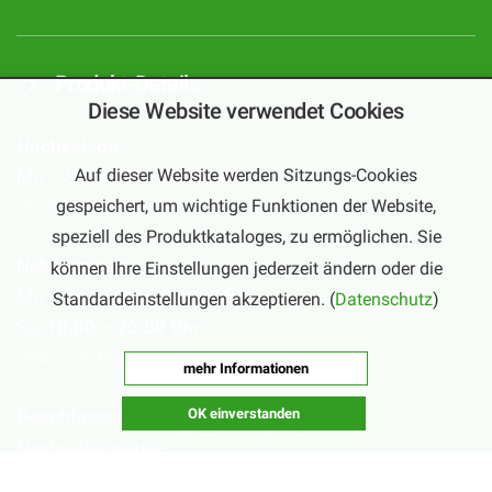
Produkt-Details
Diese Website verwendet Cookies
Hochsaison
Auf dieser Website werden Sitzungs-Cookies
Mo – Sa:
10:00 – 20:00 Uhr
(September – Februar)
gespeichert, um wichtige Funktionen der Website,
speziell des Produktkataloges, zu ermöglichen. Sie
Nebensaison
können Ihre Einstellungen jederzeit ändern oder die
Mo – Fr:
16:00 – 20:00 Uhr
Standardeinstellungen akzeptieren. (
Datenschutz
)
Sa:
10:00 – 20:00 Uhr
(März – August)
mehr Informationen
OK einverstanden
Geschlossen
Nachsaisonpause:
18.02. - 14.03.2026