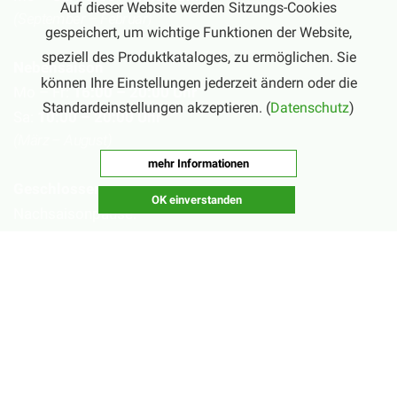
Auf dieser Website werden Sitzungs-Cookies
(September – Februar)
gespeichert, um wichtige Funktionen der Website,
speziell des Produktkataloges, zu ermöglichen. Sie
Nebensaison
können Ihre Einstellungen jederzeit ändern oder die
Mo – Fr:
16:00 – 20:00 Uhr
Standardeinstellungen akzeptieren. (
Datenschutz
)
Sa:
10:00 – 20:00 Uhr
(März – August)
mehr Informationen
Geschlossen
OK einverstanden
Nachsaisonpause:
18.02. - 14.03.2026
Sommerpause:
29.06. - 01.08.2026
Ostersamstag
Heiligabend