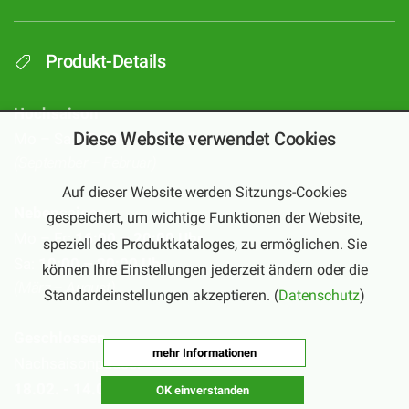
Produkt-Details
Hochsaison
Diese Website verwendet Cookies
Mo – Sa:
10:00 – 20:00 Uhr
(September – Februar)
Auf dieser Website werden Sitzungs-Cookies
Nebensaison
gespeichert, um wichtige Funktionen der Website,
Mo – Fr:
16:00 – 20:00 Uhr
speziell des Produktkataloges, zu ermöglichen. Sie
Sa:
10:00 – 20:00 Uhr
können Ihre Einstellungen jederzeit ändern oder die
(März – August)
Standardeinstellungen akzeptieren. (
Datenschutz
)
Geschlossen
mehr Informationen
Nachsaisonpause:
18.02. - 14.03.2026
OK einverstanden