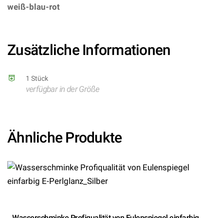
weiß-blau-rot
– (ARTIKEL/REFERNZ:
8003558109609/WI1096F – Kategorie/Suche: –
Hersteller: Widmann S.r.l.)
Zusätzliche Informationen
1 Stück
verfügbar in der Größe
Ähnliche Produkte
Wasserschminke Profiqualität von Eulenspiegel einfarbig