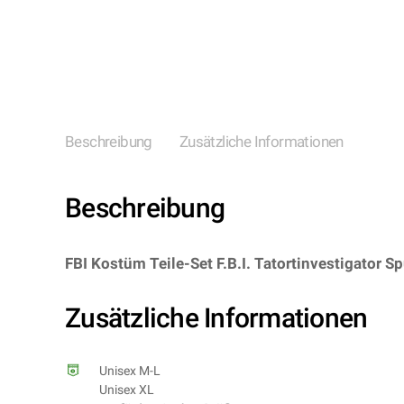
Beschreibung
Zusätzliche Informationen
Beschreibung
FBI Kostüm Teile-Set F.B.I. Tatortinvestigator
8003558758708/WI7587S – Kategorie/Suche: – Her
Zusätzliche Informationen
Unisex M-L
Unisex XL