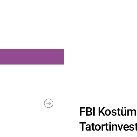
FBI Kostüm T
Tatortinves