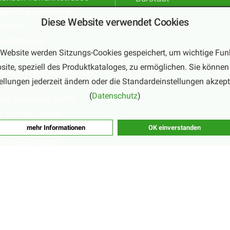
geradeaus. Ihr seid
Diese Website verwendet Cookies
 in der
ngenstrasse.
 Website werden Sitzungs-Cookies gespeichert, um wichtige Fun
site, speziell des Produktkataloges, zu ermöglichen. Sie können 
usnummer 112-114 liegt
ellungen jederzeit ändern oder die Standardeinstellungen akzept
trichtung rechts. Auf der
(
Datenschutz
)
er liegenden Seite
t sich ein großer
tz. In der Hochsaison
mehr Informationen
OK einverstanden
wir zusätzliche
glichkeiten aus.
©2026 Copyright by
Fortmann mascerade.com