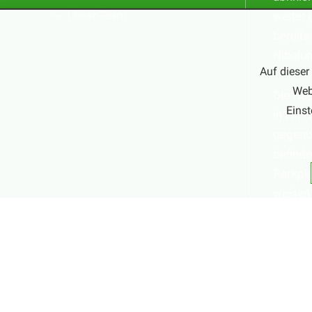
Unser Team
weiter 
bereits
Nibelu
Auf dieser
Web
Die Ha
Einst
in Fahr
gegenüb
befinde
Parkpla
weisen 
Parkmö