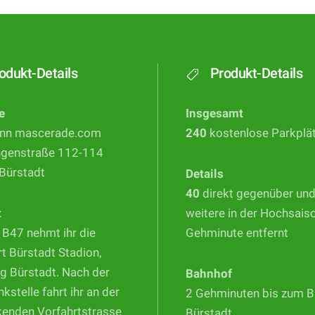
odukt-Details
Produkt-Details
e
Insgesamt
nn mascerade.com
240
kostenlose Parkplä
ngenstraße 112-114
Bürstadt
Details
40
direkt gegenüber un
t
weitere in der Hochsais
 B47 nehmt ihr die
Gehminute entfernt
t Bürstadt Stadion,
g Bürstadt. Nach der
Bahnhof
nkstelle fahrt ihr an der
2 Gehminuten bis zum 
kenden Vorfahrtstrasse
Bürstadt