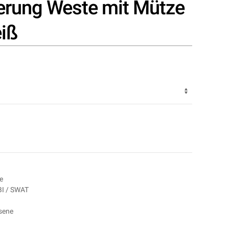
erung Weste mit Mütze
iß
e
FBI / SWAT
sene