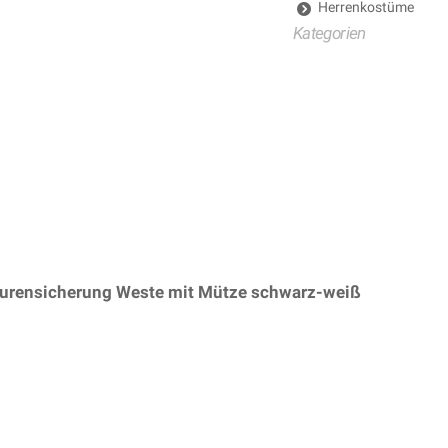
Herrenkostüme
Kategorien
 Spurensicherung Weste mit Mütze schwarz-weiß
– (ARTIKE
steller: Widmann S.r.l.)