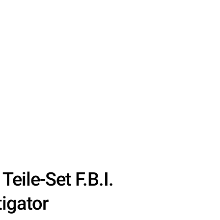
eile-Set F.B.I.
tigator