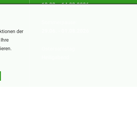
18.02. - 14.03.2026
Sommerpause:
ktionen der
29.06. - 01.08.2026
Ihre
ieren.
Ostersamstag
Heiligabend