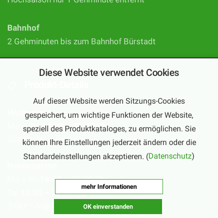
Bahnhof
2 Gehminuten bis zum Bahnhof Bürstadt
Diese Website verwendet Cookies
Produkt-Details
Auf dieser Website werden Sitzungs-Cookies
Hochsaison
gespeichert, um wichtige Funktionen der Website,
Mo – Sa:
10:00 – 20:00 Uhr
speziell des Produktkataloges, zu ermöglichen. Sie
(September – Februar)
können Ihre Einstellungen jederzeit ändern oder die
Standardeinstellungen akzeptieren. (
Datenschutz
)
Nebensaison
Mo – Fr:
16:00 – 20:00 Uhr
mehr Informationen
Sa:
10:00 – 20:00 Uhr
(März – August)
OK einverstanden