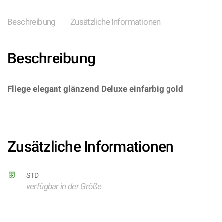
Beschreibung
Zusätzliche Informationen
Beschreibung
Fliege elegant glänzend Deluxe einfarbig gold
–
(ARTIKEL/REFERNZ:
8717653214716/TT0853GOOneSi – Kategorie/Suche:
– Hersteller: Thetru BV)
Zusätzliche Informationen
STD
verfügbar in der Größe