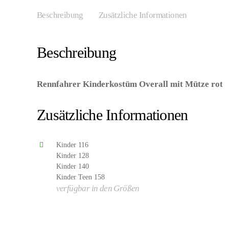
Beschreibung
Zusätzliche Informationen
Beschreibung
Rennfahrer Kinderkostüm Overall mit Mütze rot
–
8003558054183/WI05418 – Kategorie/Suche: Formel Ei
Zusätzliche Informationen
Kinder 116
Kinder 128
Kinder 140
Kinder Teen 158
verfügbar in den Größen