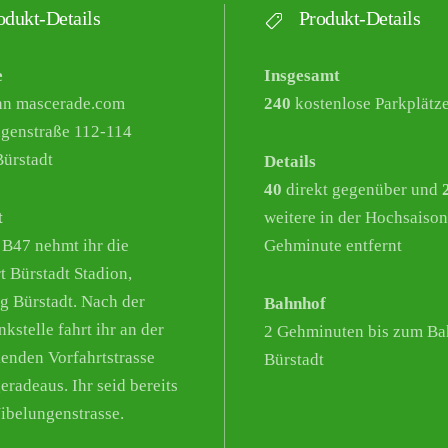
dukt-Details
Produkt-Details
e
Insgesamt
nn mascerade.com
240
kostenlose Parkplätz
genstraße 112-114
ürstadt
Details
40
direkt gegenüber und
t
weitere in der Hochsaison
 B47 nehmt ihr die
Gehminute entfernt
t Bürstadt Stadion,
g Bürstadt. Nach der
Bahnhof
kstelle fahrt ihr an der
2 Gehminuten bis zum Ba
enden Vorfahrtstrasse
Bürstadt
eradeaus. Ihr seid bereits
Nibelungenstrasse.